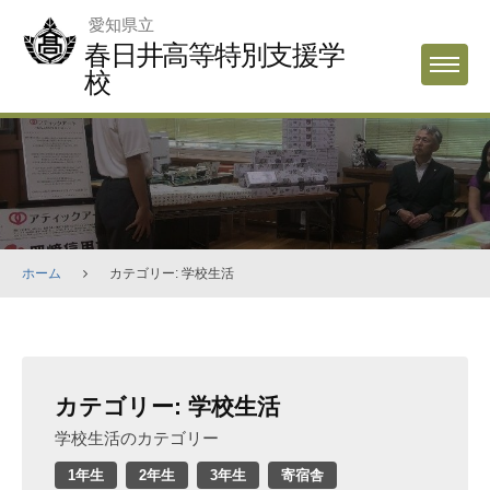
Skip
愛知県立
to
春日井高等特別支援学
MENU
content
校
ホーム
カテゴリー: 学校生活
カテゴリー:
学校生活
学校生活のカテゴリー
1年生
2年生
3年生
寄宿舎