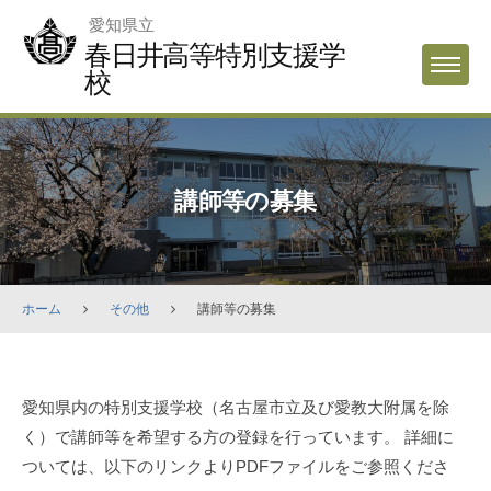
Skip
愛知県立
to
春日井高等特別支援学
MENU
content
校
講師等の募集
ホーム
その他
講師等の募集
講
愛知県内の特別支援学校（名古屋市立及び愛教大附属を除
師
く）で講師等を希望する方の登録を行っています。 詳細に
等
ついては、以下のリンクよりPDFファイルをご参照くださ
の