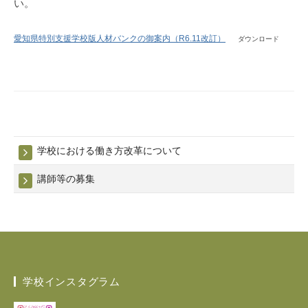
い。
募
集
愛知県特別支援学校版人材バンクの御案内（R6.11改訂）
ダウンロード
2025
年
9
月
19
日
学校における働き方改革について
講師等の募集
学校インスタグラム