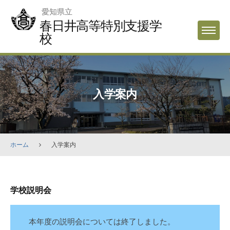
Skip
愛知県立
to
春日井高等特別支援学
MENU
content
校
入学案内
ホーム
入学案内
入
学校説明会
学
案
本年度の説明会については終了しました。
内