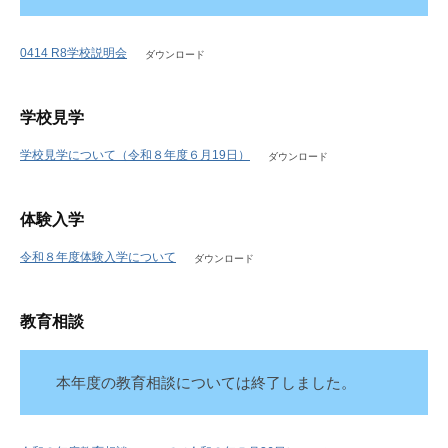
2026
0414 R8学校説明会
ダウンロード
年
7
月
学校見学
31
日
学校見学について（令和８年度６月19日）
ダウンロード
体験入学
令和８年度体験入学について
ダウンロード
教育相談
本年度の教育相談については終了しました。