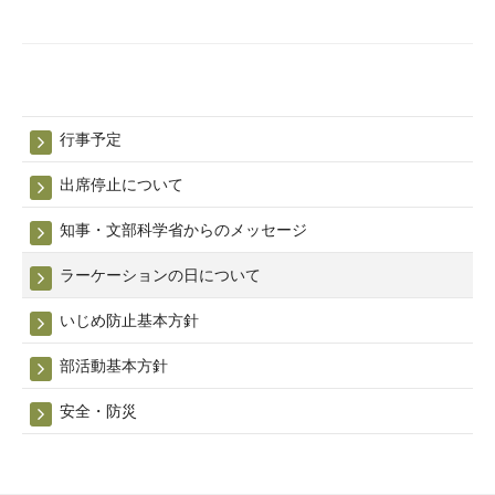
シ
ョ
ン
の
日
行事予定
に
出席停止について
つ
い
知事・文部科学省からのメッセージ
て
ラーケーションの日について
2026
いじめ防止基本方針
年
5
部活動基本方針
月
26
安全・防災
日