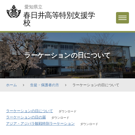
Skip
愛知県立
to
春日井高等特別支援学
MENU
content
校
ラーケーションの日について
ホーム
生徒・保護者の方
ラーケーションの日について
ラ
ラーケーションの日について
ダウンロード
ラーケーションの日の届
ー
ダウンロード
アジア・アジパラ観戦特別ラーケーション
ダウンロード
ケ
ー